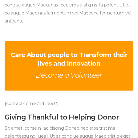
congue augue Maecenas feec eros tristiq nsl lla pellent Ut et 
co augue Maec nas fermentum vel Maecena fermentum vel 
anteante.
Care About people to Transform their 
 lives and Innovation
Become a Volunteer
 [contact-form-7 id=”563″]
Giving Thankful to Helping Donor
Sit amet, conse nil adipiscing Donec nec eros trist ms 
pellentesqu no liues il Ut et cong ue augue Maeq tristiq eget 