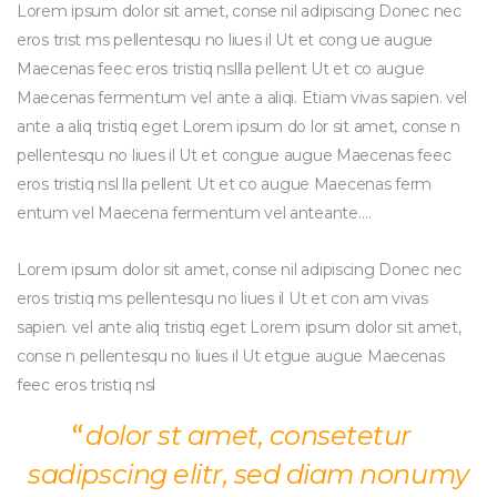
Lorem ipsum dolor sit amet, conse nil adipiscing Donec nec 
eros trist ms pellentesqu no liues il Ut et cong ue augue 
Maecenas feec eros tristiq nsllla pellent Ut et co augue 
Maecenas fermentum vel ante a aliqi. Etiam vivas sapien. vel 
ante a aliq tristiq eget Lorem ipsum do lor sit amet, conse n 
pellentesqu no liues il Ut et congue augue Maecenas feec 
eros tristiq nsl lla pellent Ut et co augue Maecenas ferm 
entum vel Maecena fermentum vel anteante….
Lorem ipsum dolor sit amet, conse nil adipiscing Donec nec 
eros tristiq ms pellentesqu no liues il Ut et con am vivas 
apien. vel ante aliq tristiq eget Lorem ipsum dolor sit amet, 
conse n pellentesqu no liues il Ut etgue augue Maecenas 
feec eros tristiq nsl
dolor st amet, consetetur 
adipscing elitr, sed diam nonumy 