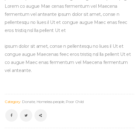
Lorem co augue Mae cenas fermentum vel Maecena 
fermentum vel anteante ipsum dolor sit amet, conse n 
pellentesqu no liues il Ut et congue augue Maec enas feec 
eros tristiq nsl lla pellent Ut et
ipsum dolor sit amet, conse n pellentesqu no liues il Ut et 
congue augue Maecenas feec eros tristiq nsl lla pellent Ut et 
co augue Maec enas fermentum vel Maecena fermentum 
vel anteante.
Category: 
Donate
, 
Homeless people
, 
Poor Child
 
 